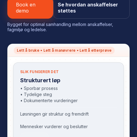
Book en
Se hvordan anskaffelser
demo
støttes
Bygget for optimal samhandling mellom anskaffelser,
fagmiljø og ledelse.
Lett å bruke • Lett å manøvrere • Lett å etterprøve
SLIK FUNGERER DET
Strukturert løp
• Sporbar prosess
• Tydelige steg
• Dokumenterte vurderinger
Løsningen gir struktur og fremdrift
Mennesker vurderer og beslutter